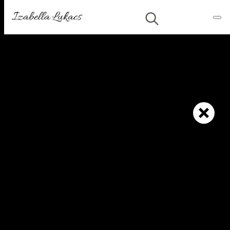
Izabella Lukacs
Search
for:
Articolele cu eticheta:
cultura
Cultură
Locuri
Peste 20.000 de oameni au participat la