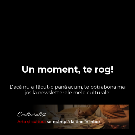
Newsletter
Coolturalist
Coolturalist #39
Ediția asta se învârte în jurul unei tensiuni greu de
ignorat: între cum au grijă de cultură cei din
interiorul sectorului și cât de puțin sunt sprijiniți.
Între pasiune și epuizare. Între ceea ce e v...
Un moment, te rog!
Un moment, te rog!
Dacă ai ajuns până aici cu cititul, dă-mi voie să îți propun să te
abonezi la newsletterele mele, să primești ultimele articole ce
Dacă nu ai făcut-o până acum, te poți abona mai
te-ar interesa sau să afli de evenimentele din Cluj.
jos la newsletterele mele culturale.
Newsletter bilunar care-ți aduce noutăți din artă și cultură, interviuri cu
oameni talentați care au avut curaj să urmeze drumuri mai puțin bătătorite și
recomandări de ce să mai citești, vezi, asculți sau încerci.