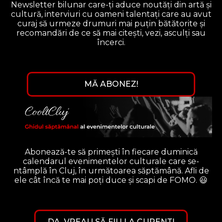
Newsletter bilunar care-ți aduce noutăți din artă și
MĂ ABONEZ!
cultură, interviuri cu oameni talentați care au avut
curaj să urmeze drumuri mai puțin bătătorite și
Newsletter
Coolturalist
recomandări de ce să mai citești, vezi, asculți sau
Coolturalist #37
încerci.
Asta chiar e o ediție cu de toate. Am pus aici și
veștile care m-au entuziasmat și bucurat, și
Abonează-te să primești în fiecare duminică calendarul evenimentelor
interviurile la care am lucrat cu drag în ultima
culturale care se-ntâmplă în Cluj, în următoarea săptămână. Afli de ele cât
MĂ ABONEZ!
încă te mai poți duce și scapi de FOMO. 😃
vreme, și știrile care m-au enervat. Deși îmi dau
seama ...
DA, VREAU SĂ FIU LA CURENT!
Abonează-te să primești în fiecare duminică
calendarul evenimentelor culturale care se-
ntâmplă în Cluj, în următoarea săptămână. Afli de
ele cât încă te mai poți duce și scapi de FOMO. 😃
DA, VREAU SĂ FIU LA CURENT!