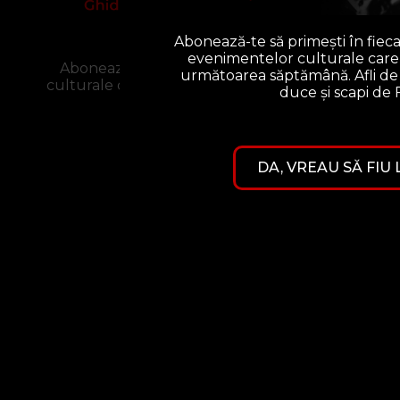
Ani la rând am pățit același lucru: ajungea
Abonează-te să primești în fie
aveam deja. Nici nu-mi mai aduceam aminte 
evenimentelor culturale care 
Abonează-te să primești în fiecare duminică c
următoarea săptămână. Afli de e
culturale care se-ntâmplă în Cluj, în următoarea s
duce și scapi de
încă te mai poți duce și scapi de
DA, VREAU SĂ FIU
DA, VREAU SĂ FIU LA
CURENT!