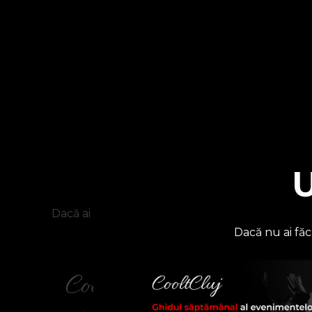
U
U
Dacă ai ajuns până aici cu cititul, dă-mi voie să 
Dacă nu ai făc
Cultură
Carte
Cum am reușit să nu mai cumpăr c