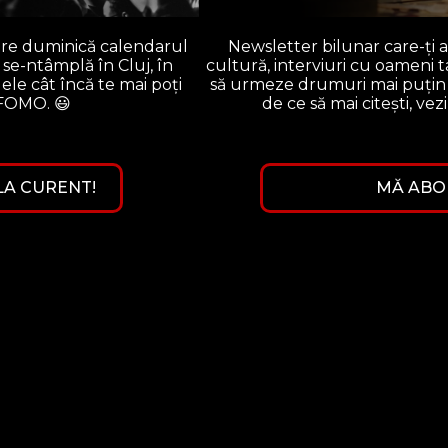
m într-o librărie cu chef de plecat acasă cu bunătăți literare și a
care duminică calendarul
Newsletter bilunar care-ți a
că titlul r...
se-ntâmplă în Cluj, în
cultură, interviuri cu oameni t
alendarul evenimentelor
Newsletter bilunar care-ți aduc
le cât încă te mai poți
să urmeze drumuri mai puțin 
ăptămână. Afli de ele cât
oameni talentați care au 
 FOMO. 😃
de ce să mai citești, vezi
 FOMO. 😃
bătătorite și recomandări de c
 LA CURENT!
MĂ ABO