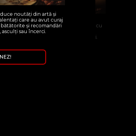
jungeam să cumpăr cărți pe care deja
duce noutăți din artă și
alentați care au avut curaj
e noutăți din artă și cultură, interviuri cu
bătătorite și recomandări
avut curaj să urmeze drumuri mai puțin
, asculți sau încerci.
e să mai citești, vezi, asculți sau încerci.
NEZ!
MĂ ABONEZ!