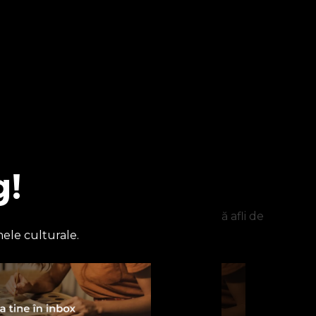
g!
g!
 ultimele articole ce te-ar interesa sau să afli de
ele culturale.
organizezi biblioteca în Notion