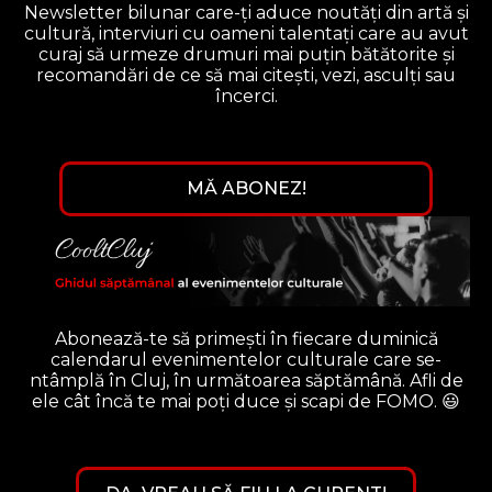
Newsletter bilunar care-ți aduce noutăți din artă și
MĂ ABONEZ!
cultură, interviuri cu oameni talentați care au avut
curaj să urmeze drumuri mai puțin bătătorite și
recomandări de ce să mai citești, vezi, asculți sau
încerci.
Abonează-te să primești în fiecare duminică calendarul evenimentelor
culturale care se-ntâmplă în Cluj, în următoarea săptămână. Afli de ele cât
MĂ ABONEZ!
încă te mai poți duce și scapi de FOMO. 😃
Reddit
DA, VREAU SĂ FIU LA CURENT!
Abonează-te să primești în fiecare duminică
calendarul evenimentelor culturale care se-
ntâmplă în Cluj, în următoarea săptămână. Afli de
ele cât încă te mai poți duce și scapi de FOMO. 😃