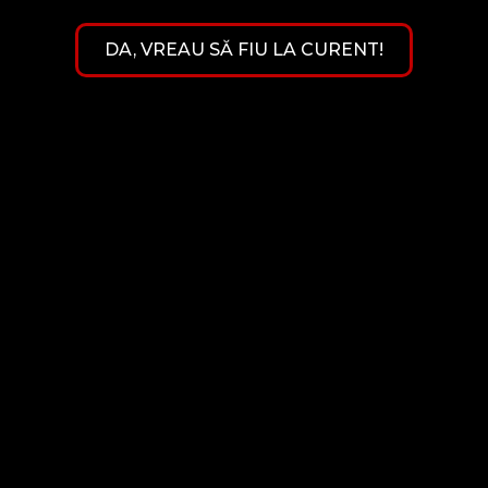
DA, VREAU SĂ FIU LA CURENT!
ChatGPT